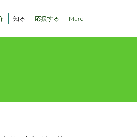
介
知る
応援する
More
市を