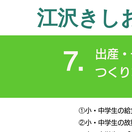
江沢きし
⒎
​出
つくり
①小・中学生の給
②小・中学生の故