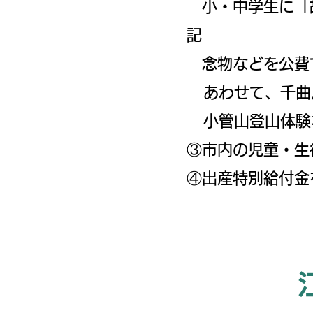
小・中学生に「故
記
念物などを公費
あわせて、千曲
小管山登山体験
③市内の児童・生
​④出産特別給付金