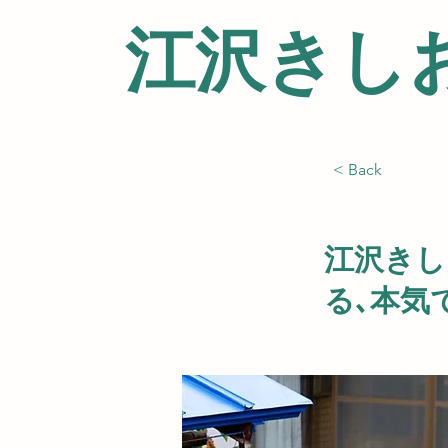
江沢きし
< Back
江沢きし
る､本気