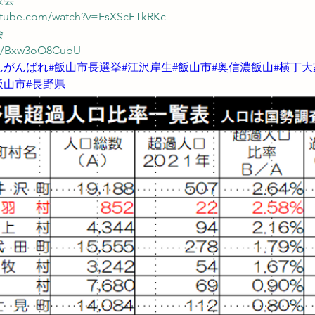
utube.com/watch?v=EsXScFTkRKc
会
be/Bxw3oO8CubU
んがんばれ#飯山市長選挙#江沢岸生#飯山市#奥信濃飯山#横丁大
飯山市#長野県