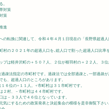
る。
帯対策
対策
推進
への転換に関連して、令和４年４月１日現在の「長野県超過人
町村の２０２１年の超過人口を､総人口で割った超過人口比率
ップは軽井沢町の＋５０７人、２位が根羽村の＋２２人、３位
は過疎法指定の市町村です。過疎法では全部過疎と､一部過疎が
でも、超過人口のところがあります。
は１６位の+１１人。+市町村は３１市町村です。
は２村、－市町村は４４市町村です。
口は－３３人で４６位となっています。
元気にするための政策発表と決起集会の模様を是非御覧下さい
表会