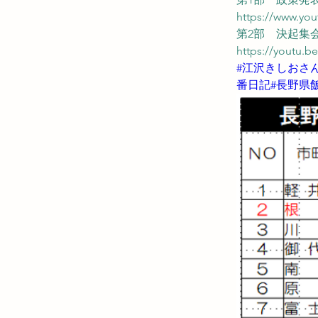
https://www.yo
第2部　決起集
https://youtu.
#江沢きしおさ
番日記#長野県