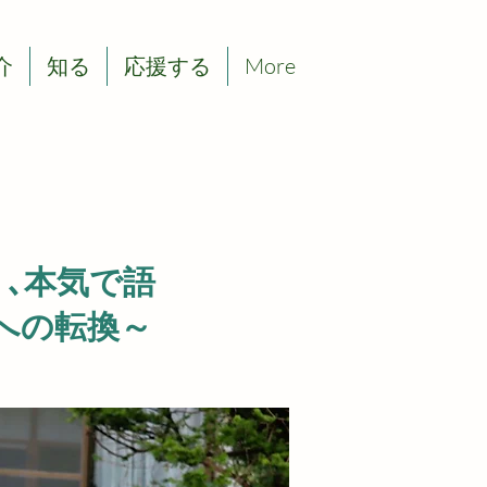
介
知る
応援する
More
､本気で語
への転換～