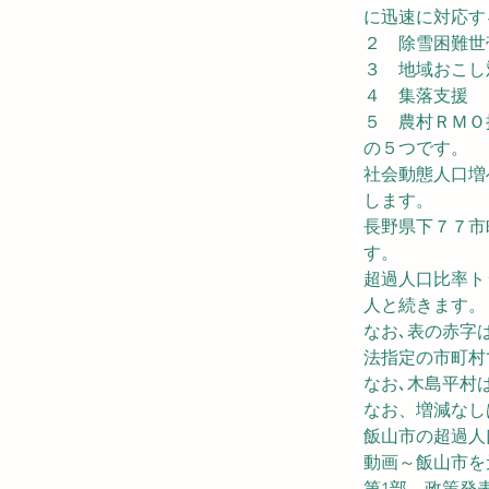
に迅速に対応す
２　除雪困難世
３　地域おこし
４　集落支援
５　農村ＲＭＯ
の５つです。
社会動態人口増
します。
長野県下７７市
す。
超過人口比率ト
人と続きます。
なお､表の赤字
法指定の市町村
なお､木島平村
なお、増減なし
飯山市の超過人
動画～飯山市を
第1部　政策発