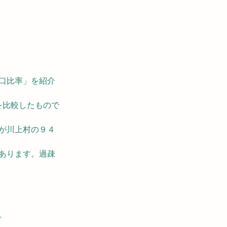
口比率」を紹介
を比較したもので
が川上村の９４
あります。過疎
。