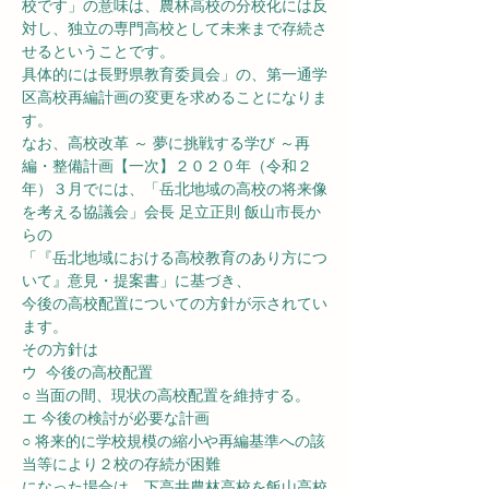
校です」の意味は、農林高校の分校化には反
対し、独立の専門高校として未来まで存続さ
せるということです。
具体的には長野県教育委員会」の、第一通学
区高校再編計画の変更を求めることになりま
す。
なお、高校改革 ～ 夢に挑戦する学び ～再
編・整備計画【一次】２０２０年（令和２
年）３月でには、「岳北地域の高校の将来像
を考える協議会」会長 足立正則 飯山市長か
らの
「『岳北地域における高校教育のあり方につ
いて』意見・提案書」に基づき、
今後の高校配置についての方針が示されてい
ます。
その方針は
ウ  今後の高校配置
○ 当面の間、現状の高校配置を維持する。
エ 今後の検討が必要な計画
○ 将来的に学校規模の縮小や再編基準への該
当等により２校の存続が困難
になった場合は、下高井農林高校を飯山高校