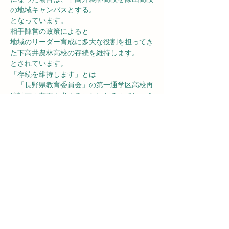
の地域キャンパスとする。
となっています。
相手陣営の政策によると
地域のリーダー育成に多大な役割を担ってき
た下高井農林高校の存続を維持します。
とされています。
「存続を維持します」とは
　「長野県教育委員会」の第一通学区高校再
編計画の変更を求めることになるのでしょう
か。
動画～飯山市を元気にするための政策発表と
決起集会の模様を是非御覧下さい。
第1部　政策発表会
https://www.youtube.com/watch?
v=EsXScFTkRKc
第2部　決起集会
https://youtu.be/Bxw3oO8CubU
#江沢きしおさんがんばれ
#飯山市長選挙
#江沢岸生
#飯山市
#奥信濃飯山
#横丁大
家
#横丁大家の店番日記
#長野県飯山市
#長野県
Previous
Next