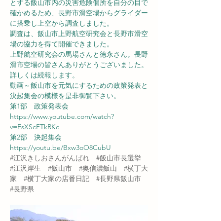
とする飯山市内の災害危険個所を自分の目で
確かめるため、長野市滑空場からグライダー
に搭乗し上空から調査しました。
調査は、飯山市上野航空研究会と長野市滑空
場の協力を得て開催できました。
上野航空研究会の馬場さんと徳永さん。長野
滑市空場の皆さんありがとうございました。
詳しくは続報します。
動画～飯山市を元気にするための政策発表と
決起集会の模様を是非御覧下さい。
第1部　政策発表会
https://www.youtube.com/watch?
v=EsXScFTkRKc
第2部　決起集会
https://youtu.be/Bxw3oO8CubU
#江沢きしおさんがんばれ
#飯山市長選挙
#江沢岸生
#飯山市
#奥信濃飯山
#横丁大
家
#横丁大家の店番日記
#長野県飯山市
#長野県