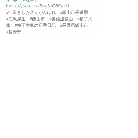
https://youtu.be/Bxw3oO8CubU
#江沢きしおさんがんばれ
#飯山市長選挙
#江沢岸生
#飯山市
#奥信濃飯山
#横丁大
家
#横丁大家の店番日記
#長野県飯山市
#長野県
Previous
Next