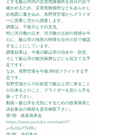
とする飯山市内の災害危険個所を自分の目で
確かめるため、災害危険個所などをあらかじ
め地図に書き込み、長野滑空場からグライダ
ーに搭乗し空から調査します。
調査は、千曲川とその支流。
特に河川敷の立木、河川敷の土砂の堆積を中
心に、飯山市の地形の特徴を自分の目で確認
することにしています。
調査結果は、今後の飯山市の治水や、防災、
そして飯山市の観光振興などにも役立てる予
定ですす。
なお、長野空港を午後2時頃フライトする予
定です。
長野空港から10分程度で飯山上空に来ること
が出来るとのこと、グライダーを見たら手を
振って下さい。
動画～飯山市を元気にするための政策発表と
決起集会の模様を是非御覧下さい。
第1部　政策発表会
https://www.youtube.com/watch?
v=EsXScFTkRKc
第2部　決起集会