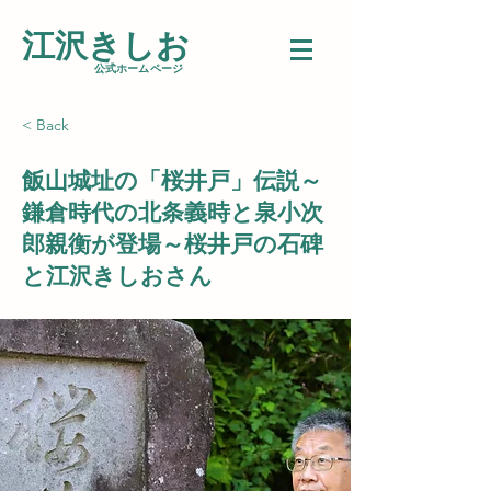
江沢きしお
​公式ホームページ
< Back
飯山城址の「桜井戸」伝説～
鎌倉時代の北条義時と泉小次
郎親衡が登場～桜井戸の石碑
と江沢きしおさん