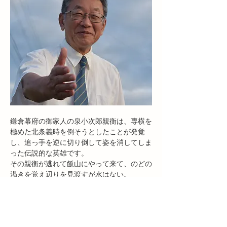
鎌倉幕府の御家人の泉小次郎親衡は、専横を
極めた北条義時を倒そうとしたことが発覚
し、追っ手を逆に切り倒して姿を消してしま
った伝説的な英雄です。
その親衡が逃れて飯山にやって来て、のどの
渇きを覚え辺りを見渡すが水はない。
そこで、桜の大木の幹に鶴岡八幡宮のお札を
かけて祈り、根元を掘ったところ清冽な水が
こんこんと湧き出てきた。
親衡は大喜びし、桜井戸と名づけ、館を建て