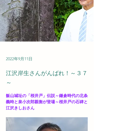
2022年9月11日
江沢岸生さんがんばれ！～３７
～
飯山城址の「桜井戸」伝説～鎌倉時代の北条
義時と泉小次郎親衡が登場～桜井戸の石碑と
江沢きしおさん