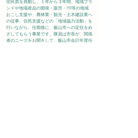
住民票を異動し、１年から３年間、地域ブラ
ンドや地場産品の開発・販売・PR等の地域
おこし支援や、農林業・観光・土木建設業へ
の従事、住民支援などの「地域協力活動」を
行いながら、任期後に、飯山市への定住をめ
ざしてもらう事業です。隊員は市長が、関係
者のニーズをお聞きして、飯山市会計年度任
用職員として委嘱します
予算は、全額、国の特別交付税の対象にな
り、飯山市の財政負担はありません。
Previous
Next
江沢きしお
後援会
​事務所 :
〒389-2253 長野県飯山市飯山新町277-2
（旧 田中鉄工所）