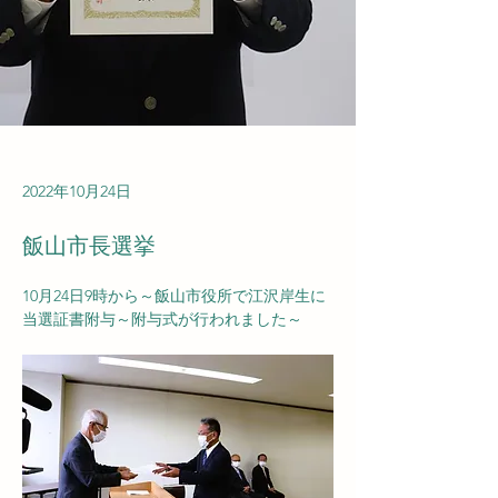
2022年10月24日
飯山市長選挙
10月24日9時から～飯山市役所で江沢岸生に
当選証書附与～附与式が行われました～